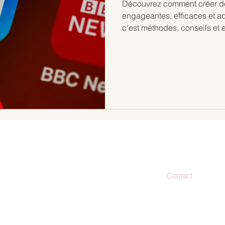
Découvrez comment créer d
engageantes, efficaces et ad
c'est méthodes, conseils et 
Contact
bonjour@stud
es actualités
06.30.56.23.