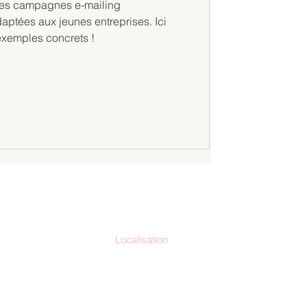
es campagnes e-mailing
aptées aux jeunes entreprises. Ici
exemples concrets !
Localisation
io-clap.fr
France métropolitaine
La Réunion
71.