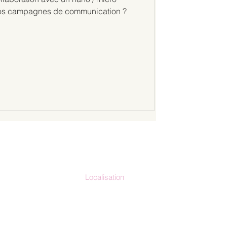
 vos campagnes de communication ?
Localisation
io-clap.fr
France métropolitaine
La Réunion
71.