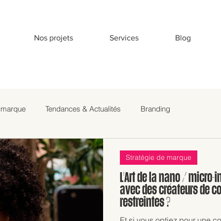
Nos projets
Services
Blog
e marque
Tendances & Actualités
Branding
Stratégie de marque
L'Art de la nano / micro-i
avec des créateurs de c
restreintes ?
Et si vous optiez pour une c