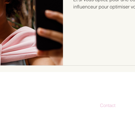
influenceur pour optimiser
Contact
bonjour@stud
es actualités
06.30.56.23.