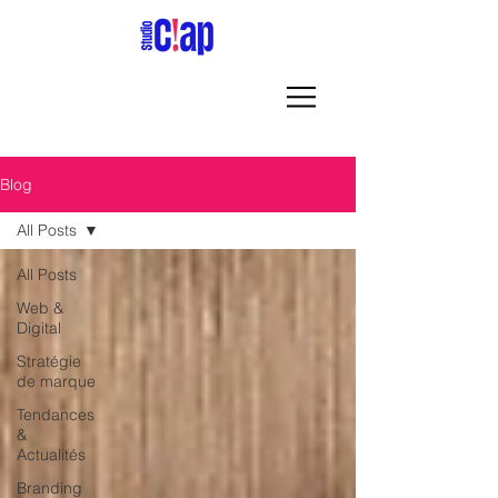
Blog
All Posts
All Posts
Web &
Digital
Stratégie
de marque
Tendances
&
Actualités
Branding