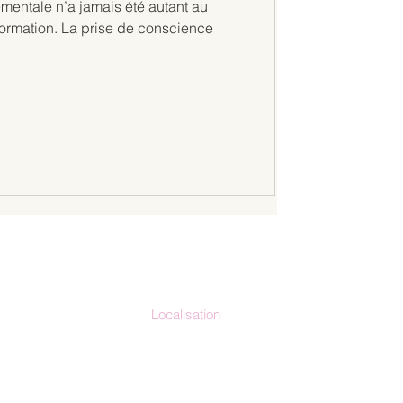
mentale n’a jamais été autant au
nformation. La prise de conscience
Localisation
io-clap.fr
France métropolitaine
La Réunion
71.