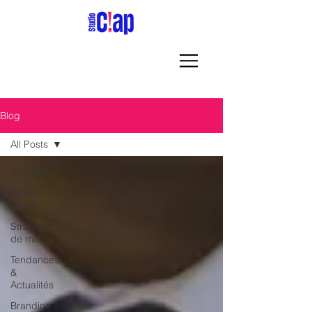
Blog
All Posts
All Posts
Web &
Digital
Stratégie
de marque
Tendances
&
Actualités
Branding