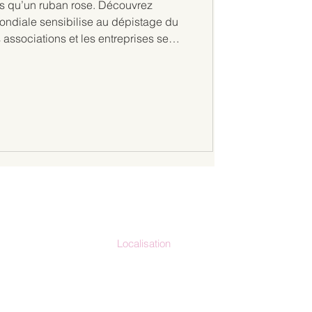
us qu’un ruban rose. Découvrez
diale sensibilise au dépistage du
associations et les entreprises se
nt chacun peut agir à son niveau.
Localisation
io-clap.fr
France métropolitaine
La Réunion
71.