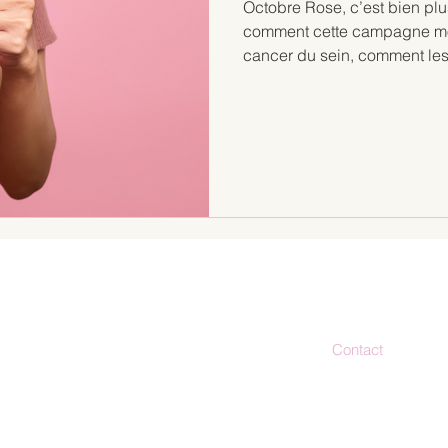
Octobre Rose, c’est bien pl
comment cette campagne mon
cancer du sein, comment les 
mobilisent, et surtout comme
Contact
bonjour@stud
es actualités
06.30.56.23.