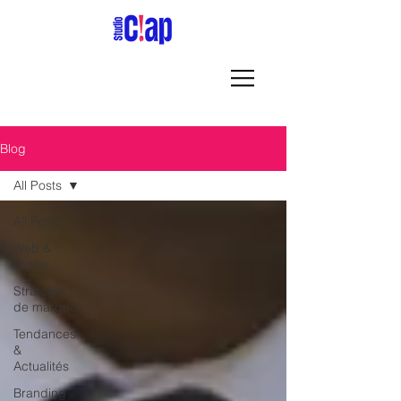
Blog
All Posts
All Posts
Web &
Digital
Stratégie
de marque
Tendances
&
Actualités
Branding