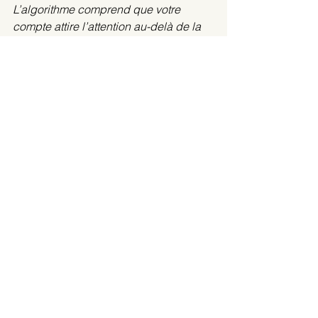
L’algorithme comprend que votre 
compte attire l’attention au-delà de la 
simple story, et récompense ce 
comportement en valorisant ces 
spectateurs.
> Partages
 : 
Quand quelqu’un partage 
votre story (ou l’un de vos posts liés) 
en DM ou dans sa propre story, c’est 
un signal fort.
Pourquoi ça compte : Le partage est 
perçu comme une recommandation 
sociale. Instagram adore les contenus 
qui circulent, car ils génèrent plus de 
vues et de temps passé sur la 
plateforme.
> Stickers interactifs 
: 
Chaque clic sur 
un sticker est une micro-interaction 