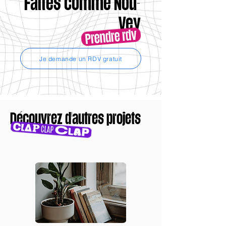
Faites comme
Nou-
Vey
Je demande un RDV gratuit
Découvrez d'autres projets