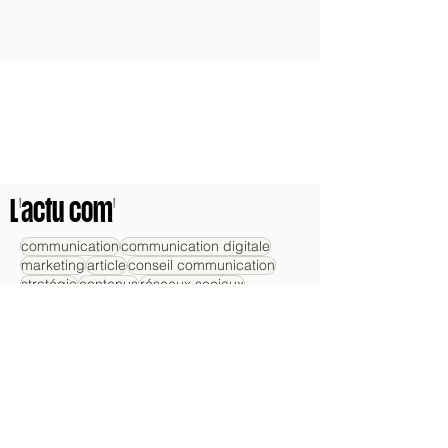
L'actu com'
communication
communication digitale
marketing
article
conseil communication
stratégie
contenus
réseaux sociaux
communauté
branding