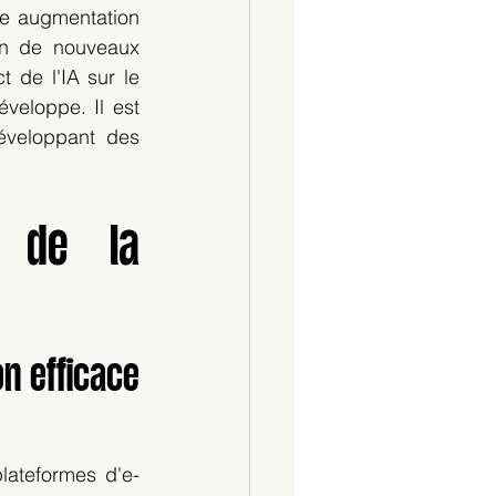
e augmentation 
ion de nouveaux 
de l'IA sur le 
eloppe. Il est 
éveloppant des 
e de la 
on efficace 
plateformes d'e-