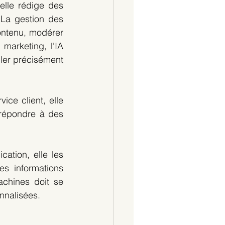
lle rédige des 
 La gestion des 
ontenu, modérer 
marketing, l'IA 
ler précisément 
ice client, elle 
répondre à des 
tion, elle les 
s informations 
chines doit se 
nnalisées.