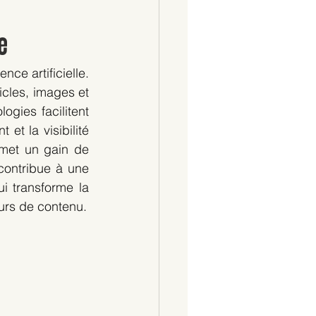
e
ce artificielle. 
icles, images et 
gies facilitent 
t la visibilité 
met un gain de 
contribue à une 
i transforme la 
eurs de contenu.