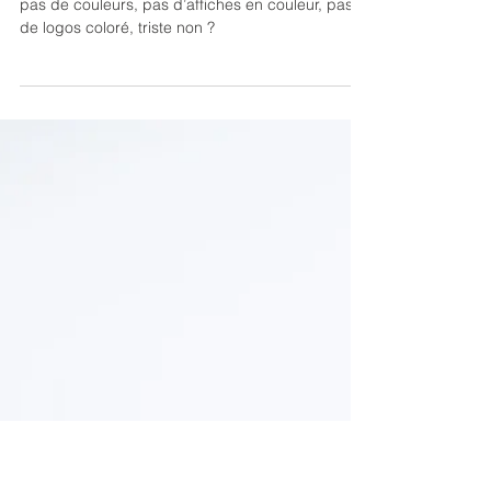
Branding
Le pouvoir des couleurs dans la
communication et le branding
Imaginez une chose, dans un magasin, il n'y a
pas de couleurs, pas d’affiches en couleur, pas
de logos coloré, triste non ?