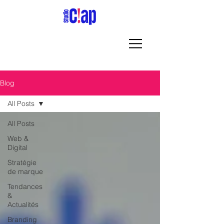
Blog
All Posts
All Posts
Web &
Digital
Stratégie
de marque
Tendances
&
Actualités
Branding